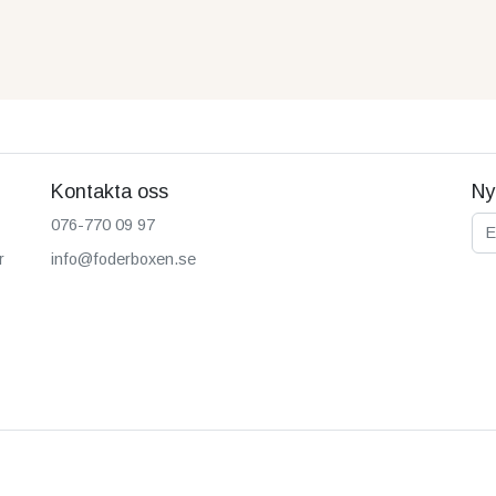
Kontakta oss
Ny
E-p
076-770 09 97
r
info@foderboxen.se