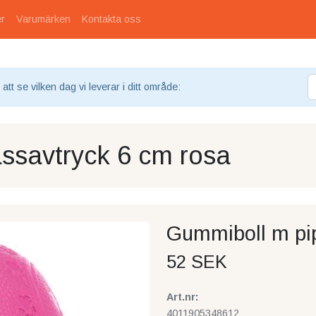
er
Varumärken
Kontakta oss
tt se vilken dag vi leverar i ditt område:
ssavtryck 6 cm rosa
Gummiboll m pip
52 SEK
Art.nr:
4011905348612