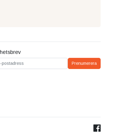
hetsbrev
ostadress
Prenumerera