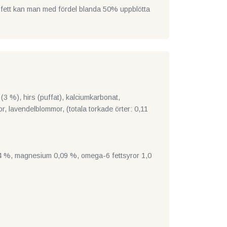
% fett kan man med fördel blanda 50% uppblötta
* (3 %), hirs (puffat), kalciumkarbonat,
or, lavendelblommor, (totala torkade örter: 0,11
0,4 %, magnesium 0,09 %, omega-6 fettsyror 1,0