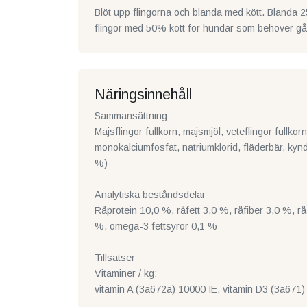
Blöt upp flingorna och blanda med kött. Blanda 
flingor med 50% kött för hundar som behöver gå ne
Näringsinnehåll
Sammansättning
Majsflingor fullkorn, majsmjöl, veteflingor fullkor
monokalciumfosfat, natriumklorid, fläderbär, kynde
%)
Analytiska beståndsdelar
Råprotein 10,0 %, råfett 3,0 %, råfiber 3,0 %, 
%, omega-3 fettsyror 0,1 %
Tillsatser
Vitaminer / kg:
vitamin A (3a672a) 10000 IE, vitamin D3 (3a671) 