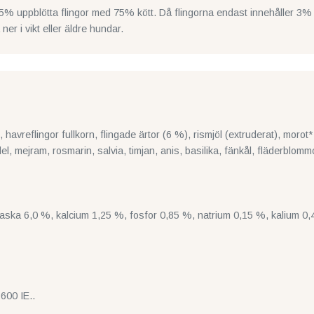
25% uppblötta flingor med 75% kött. Då flingorna endast innehåller 3
r i vikt eller äldre hundar.
n, havreflingor fullkorn, flingade ärtor (6 %), rismjöl (extruderat), morot
l, mejram, rosmarin, salvia, timjan, anis, basilika, fänkål, fläderblomm
råaska 6,0 %, kalcium 1,25 %, fosfor 0,85 %, natrium 0,15 %, kalium 
600 IE..