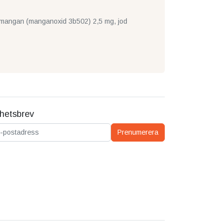
g, mangan (manganoxid 3b502) 2,5 mg, jod
hetsbrev
ostadress
Prenumerera