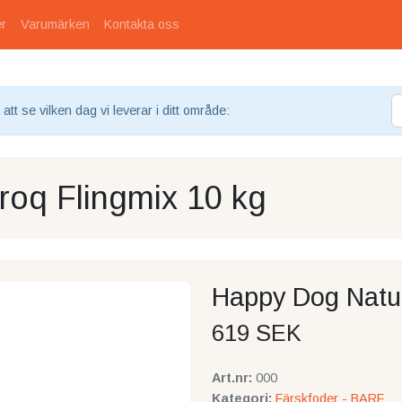
er
Varumärken
Kontakta oss
tt se vilken dag vi leverar i ditt område:
oq Flingmix 10 kg
Happy Dog Natur
619 SEK
Art.nr:
000
Kategori:
Färskfoder - BARF