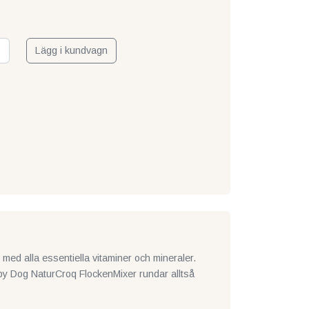
Lägg i kundvagn
 med alla essentiella vitaminer och mineraler.
appy Dog NaturCroq FlockenMixer rundar alltså