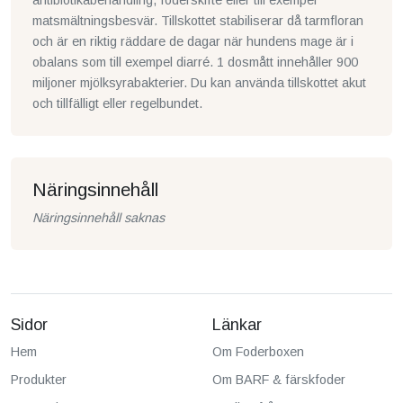
antibiotikabehandling, foderskifte eller till exempel
matsmältningsbesvär. Tillskottet stabiliserar då tarmfloran
och är en riktig räddare de dagar när hundens mage är i
obalans som till exempel diarré. 1 dosmått innehåller 900
miljoner mjölksyrabakterier. Du kan använda tillskottet akut
och tillfälligt eller regelbundet.
Näringsinnehåll
Näringsinnehåll saknas
Sidor
Länkar
Hem
Om Foderboxen
Produkter
Om BARF & färskfoder