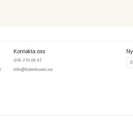
Kontakta oss
Ny
E-p
076-770 09 97
r
info@foderboxen.se