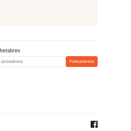
hetsbrev
ostadress
Prenumerera