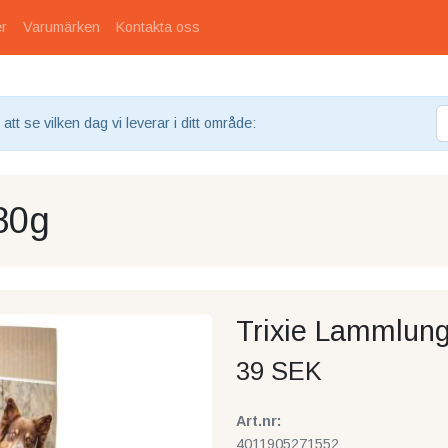
er
Varumärken
Kontakta oss
tt se vilken dag vi leverar i ditt område:
80g
Trixie Lammlun
39 SEK
Art.nr:
4011905271552